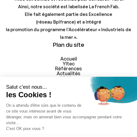
Ainsi, notre société est labelisée La French Fab.
Elle fait également partie des Excellence
(réseau Bpifrance) et a intégré
la promotion du programme l’Accélérateur « Industriels de
la mer ».
Plan du site
Accueil
Yltec
Références
Actualités
Vidéos
Contact
Contact
contact@yltec.net
03 86 91 43 74
30 A route de chamvres,
89300 Joigny